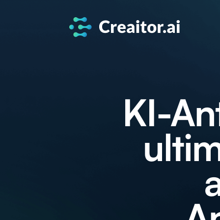
KI-An
ulti
An