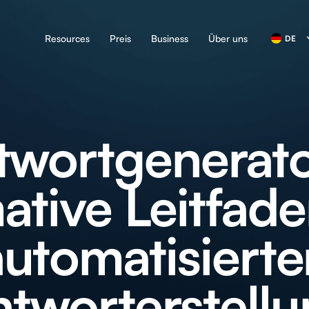
Resources
Preis
Business
Über uns
DE
twortgenerato
mative Leitfade
automatisierte
tworterstell