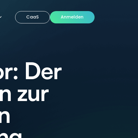
CaaS
Anmelden
r: Der
n zur
n
ung