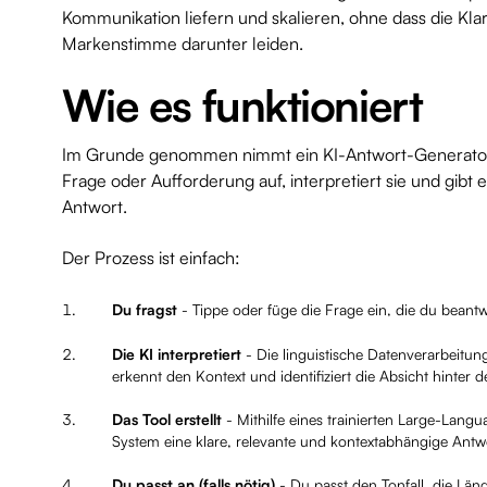
Kommunikation liefern und skalieren, ohne dass die Klar
Markenstimme darunter leiden.
Wie es funktioniert
Im Grunde genommen nimmt ein KI-Antwort-Generator e
Frage oder Aufforderung auf, interpretiert sie und gib
Antwort.
Der Prozess ist einfach:
Du fragst
- Tippe oder füge die Frage ein, die du beant
Die KI interpretiert
- Die linguistische Datenverarbeitun
erkennt den Kontext und identifiziert die Absicht hinter d
Das Tool erstellt
- Mithilfe eines trainierten Large-Langu
System eine klare, relevante und kontextabhängige Antw
Du passt an (falls nötig)
- Du passt den Tonfall, die Läng