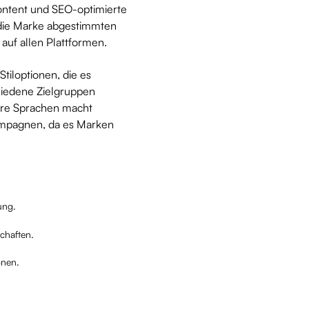
ontent und SEO-optimierte
f die Marke abgestimmten
z auf allen Plattformen.
tiloptionen, die es
hiedene Zielgruppen
rere Sprachen macht
kampagnen, da es Marken
ung.
schaften.
onen.