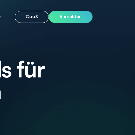
CaaS
Anmelden
s für
n