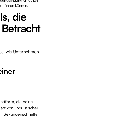
idungsfindung erheblich
sen führen können.
s, die
 Betracht
eise, wie Unternehmen
einer
lattform, die deine
tz von linguistischer
 in Sekundenschnelle