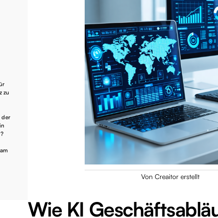
ür
z zu
 der
in
n?
 am
Von Creaitor erstellt
Wie KI Geschäftsablä