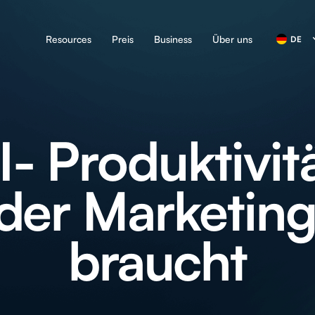
Resources
Preis
Business
Über uns
DE
I- Produktivitä
eder Marketing
braucht