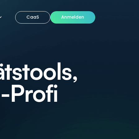
CaaS
Anmelden
tstools,
-Profi