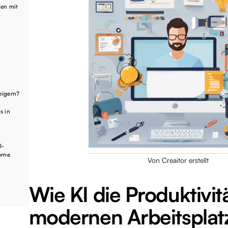
nen mit
teigern?
s in
I-
erne
Von Creaitor erstellt
Wie KI die Produktivit
modernen Arbeitsplatz