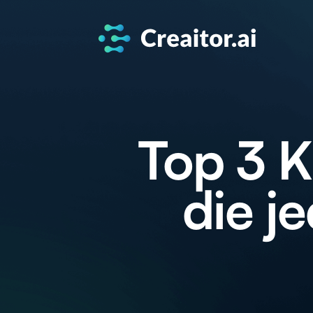
Top 3 K
die j