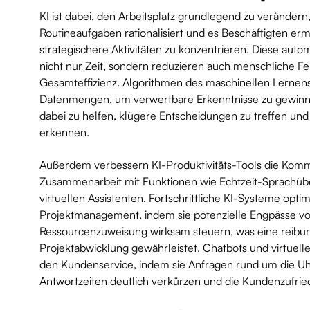
KI ist dabei, den Arbeitsplatz grundlegend zu verändern
Routineaufgaben rationalisiert und es Beschäftigten ermö
strategischere Aktivitäten zu konzentrieren. Diese auto
nicht nur Zeit, sondern reduzieren auch menschliche Feh
Gesamteffizienz. Algorithmen des maschinellen Lernens
Datenmengen, um verwertbare Erkenntnisse zu gewi
dabei zu helfen, klügere Entscheidungen zu treffen u
erkennen.
Außerdem verbessern KI-Produktivitäts-Tools die Kom
Zusammenarbeit mit Funktionen wie Echtzeit-Sprachübe
virtuellen Assistenten. Fortschrittliche KI-Systeme opti
Projektmanagement, indem sie potenzielle Engpässe v
Ressourcenzuweisung wirksam steuern, was eine reibu
Projektabwicklung gewährleistet. Chatbots und virtuell
den Kundenservice, indem sie Anfragen rund um die Uhr
Antwortzeiten deutlich verkürzen und die Kundenzufrie