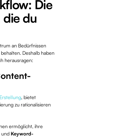
kflow: Die
, die du
ektrum an Bedürfnissen
u behalten. Deshalb haben
ich herausragen:
Content-
Erstellung
, bietet
rung zu rationalisieren
nnen ermöglicht, ihre
, und
Keyword-