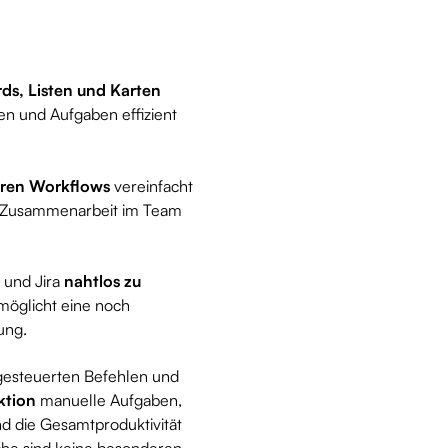
ds, Listen und Karten
gen und Aufgaben effizient
ren Workflows
vereinfacht
e Zusammenarbeit im Team
 und Jira
nahtlos zu
rmöglicht eine noch
ung.
tgesteuerten Befehlen und
ktion
manuelle Aufgaben,
nd die Gesamtproduktivität
äche sind keine besonderen