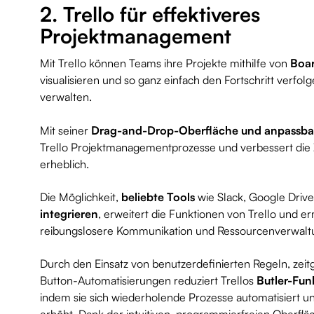
2. Trello für effektiveres
Projektmanagement
Mit Trello können Teams ihre Projekte mithilfe von
Boar
visualisieren und so ganz einfach den Fortschritt verfol
verwalten.
Mit seiner
Drag-and-Drop-Oberfläche und anpassba
Trello Projektmanagementprozesse und verbessert di
erheblich.
Die Möglichkeit,
beliebte Tools
wie Slack, Google Drive
integrieren
, erweitert die Funktionen von Trello und e
reibungslosere Kommunikation und Ressourcenverwalt
Durch den Einsatz von benutzerdefinierten Regeln, zei
Button-Automatisierungen reduziert Trellos
Butler-Fun
indem sie sich wiederholende Prozesse automatisiert u
erhöht. Dank der intuitiven, programmierfreien Oberfl