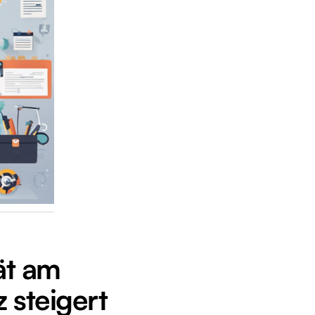
ät am
 steigert