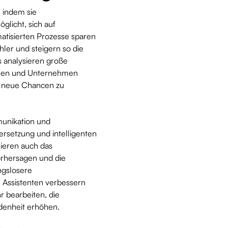
, indem sie
glicht, sich auf
matisierten Prozesse sparen
ler und steigern so die
 analysieren große
nnen und Unternehmen
nd neue Chancen zu
munikation und
rsetzung und intelligenten
mieren auch das
orhersagen und die
ngslosere
e Assistenten verbessern
 bearbeiten, die
denheit erhöhen.