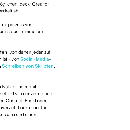
möglichen, deckt Creaitor
barkeit ab.
reibprozess von
ebnisse bei minimalem
nten
, von denen jeder auf
 ist - von
Social-Media
-
n
Schreiben von Skripten
.
ch Nutzer:innen mit
 effektiv produzieren und
chen Content-Funktionen
nverzichtbaren Tool für
bessern und einen